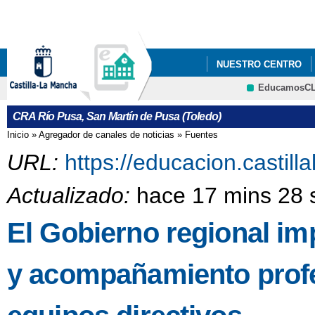
Pa
co
pri
NUESTRO CENTRO
EducamosC
PLAN DIGITAL DE CE
CRFP
CRA Río Pusa, San Martín de Pusa (Toledo)
PLAN DIGITAL DE CE
Inicio
»
Agregador de canales de noticias
»
Fuentes
Se encuentra usted aquí
PLAN DIGITAL DE CE
URL:
https://educacion.castil
Actualizado:
hace 17 mins 28 
El Gobierno regional i
y acompañamiento profes